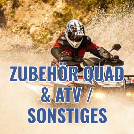
ZUBEHÖR QUAD
& ATV /
SONSTIGES