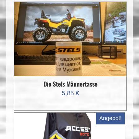
war:
ist:
9.999,00 €
8.450,00 €.
Die Stels Männertasse
5,85
€
Angebot!