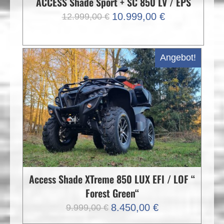
ACCESS Shade Sport + SC 850 LV / EPS
Ursprünglicher
Aktueller
10.999,00
€
12.999,00
€
Preis
Preis
war:
ist:
12.999,00 €
10.999,00 €.
Angebot!
Access Shade XTreme 850 LUX EFI / LOF “
Forest Green“
Ursprünglicher
Aktueller
8.450,00
€
9.999,00
€
Preis
Preis