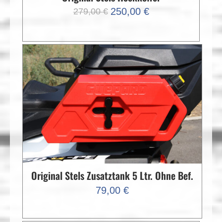
Ursprünglicher
Aktueller
250,00
€
279,00
€
Preis
Preis
war:
ist:
279,00 €
250,00 €.
Original Stels Zusatztank 5 Ltr. Ohne Bef.
79,00
€