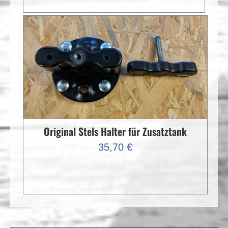
war:
ist:
129,00 €
64,50 €.
Original Stels Halter für Zusatztank
35,70
€