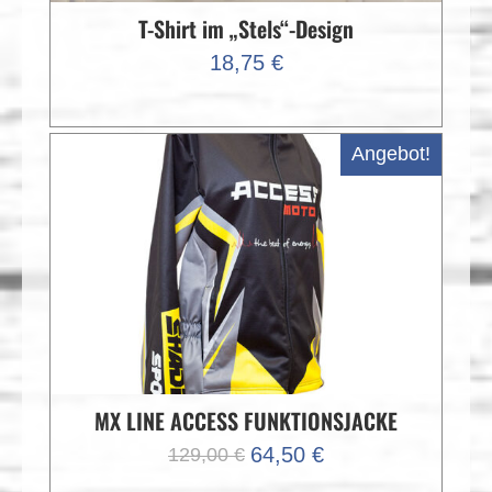
T-Shirt im „Stels“-Design
18,75
€
Angebot!
MX LINE ACCESS FUNKTIONSJACKE
Ursprünglicher
Aktueller
64,50
€
129,00
€
Preis
Preis