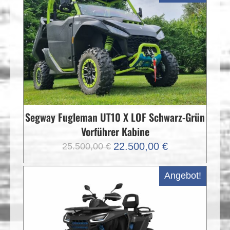
Segway Fugleman UT10 X LOF Schwarz-Grün
Vorführer Kabine
Ursprünglicher
Aktueller
22.500,00
€
25.500,00
€
Preis
Preis
war:
ist:
Angebot!
25.500,00 €
22.500,00 €.