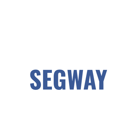
SEGWAY
Etiam nunc risus, laoreet id ultricies id,
porttitor eu nunc. Proin elementum nisi
lacus, a venenatis sapien molestie quis.
Aenean euismod ante quis auctor efficitur.