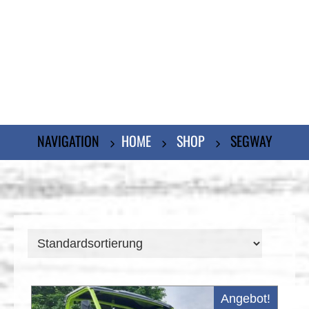
Proin vitae laoreet felis. Nunc vulputate
sed elit at vehicula.
NAVIGATION
HOME
SHOP
SEGWAY
Angebot!