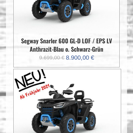
Segway Snarler 600 GL-D LOF / EPS LV
Anthrazit-Blau o. Schwarz-Grün
Ursprünglicher
Aktueller
8.900,00
€
9.699,00
€
Preis
Preis
war:
ist:
9.699,00 €
8.900,00 €.