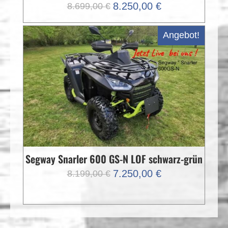
Ursprünglicher
Aktueller
8.250,00
€
8.699,00
€
Preis
Preis
war:
ist:
Angebot!
8.699,00 €
8.250,00 €.
Segway Snarler 600 GS-N LOF schwarz-grün
Ursprünglicher
Aktueller
7.250,00
€
8.199,00
€
Preis
Preis
war:
ist:
8.199,00 €
7.250,00 €.